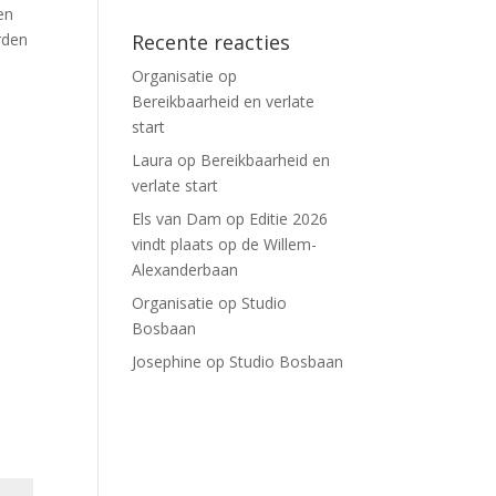
en
rden
Recente reacties
Organisatie
op
Bereikbaarheid en verlate
start
Laura
op
Bereikbaarheid en
verlate start
Els van Dam
op
Editie 2026
vindt plaats op de Willem-
Alexanderbaan
Organisatie
op
Studio
Bosbaan
Josephine
op
Studio Bosbaan