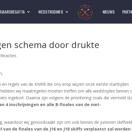
RJAARSREGATTA
WEDSTRIJDINFO
NIEUWS
PART
ngen schema door drukte
 Reacties
n,
 en regels van de KNRB die ons erop wijzen onze eerste starttijden
, hebben wij maatregelen moeten treffen om alle wedstrijden binnen 
ets ingekort. Daarna zijn volgens de prioritering zoals die vermeld st
 4 inschrijvingen en alle B-finales van de niet-
g, waardoor wij genoodzaakt zijn om ook binnen de junioren skiffvel
l van de finales van de J16 en J18 skiffs verplaatst zal worden