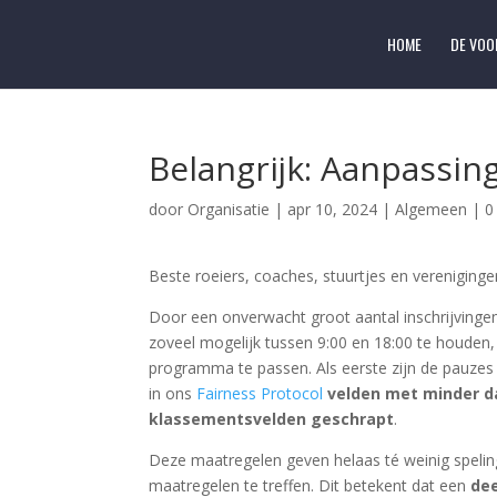
HOME
DE VOO
Belangrijk: Aanpassi
door
Organisatie
|
apr 10, 2024
|
Algemeen
|
0
Beste roeiers, coaches, stuurtjes en vereniginge
Door een onverwacht groot aantal inschrijvingen
zoveel mogelijk tussen 9:00 en 18:00 te houden
programma te passen. Als eerste zijn de pauzes i
in ons
Fairness Protocol
velden met minder dan
klassementsvelden geschrapt
.
Deze maatregelen geven helaas té weinig spelin
maatregelen te treffen. Dit betekent dat een
dee