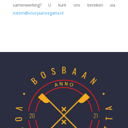
samenwerking? U kunt ons bereiken via
extern@voorjaarsregatta.nl