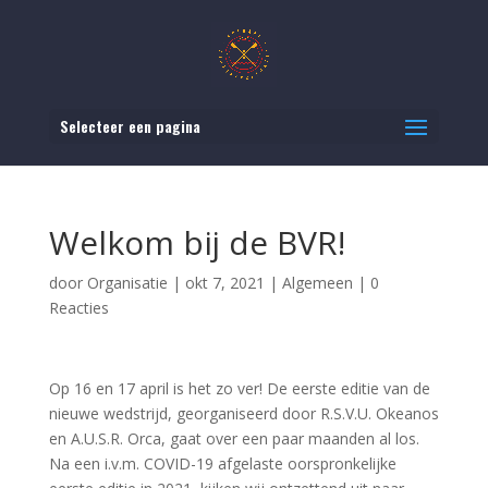
Selecteer een pagina
Welkom bij de BVR!
door
Organisatie
|
okt 7, 2021
|
Algemeen
|
0
Reacties
Op 16 en 17 april is het zo ver! De eerste editie van de
nieuwe wedstrijd, georganiseerd door R.S.V.U. Okeanos
en A.U.S.R. Orca, gaat over een paar maanden al los.
Na een i.v.m. COVID-19 afgelaste oorspronkelijke