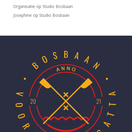
Organisatie
op
Studio Bosbaan
Josephine
op
Studio Bosbaan