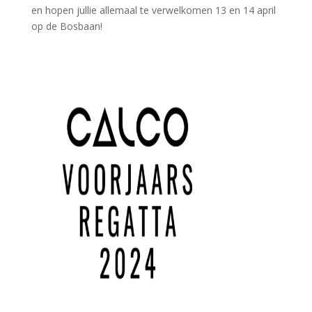
en hopen jullie allemaal te verwelkomen 13 en 14 april
op de Bosbaan!