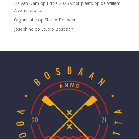
Els van Dam
op
Editie 2026 vindt plaats op de Willem-
Alexanderbaan
Organisatie
op
Studio Bosbaan
Josephine
op
Studio Bosbaan